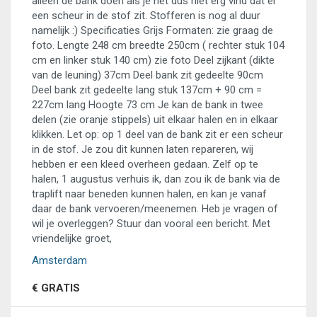
alleen de bank doen als je het dus niet erg vind dat er
een scheur in de stof zit. Stofferen is nog al duur
namelijk :) Specificaties Grijs Formaten: zie graag de
foto. Lengte 248 cm breedte 250cm ( rechter stuk 104
cm en linker stuk 140 cm) zie foto Deel zijkant (dikte
van de leuning) 37cm Deel bank zit gedeelte 90cm
Deel bank zit gedeelte lang stuk 137cm + 90 cm =
227cm lang Hoogte 73 cm Je kan de bank in twee
delen (zie oranje stippels) uit elkaar halen en in elkaar
klikken. Let op: op 1 deel van de bank zit er een scheur
in de stof. Je zou dit kunnen laten repareren, wij
hebben er een kleed overheen gedaan. Zelf op te
halen, 1 augustus verhuis ik, dan zou ik de bank via de
traplift naar beneden kunnen halen, en kan je vanaf
daar de bank vervoeren/meenemen. Heb je vragen of
wil je overleggen? Stuur dan vooral een bericht. Met
vriendelijke groet,
Amsterdam
€ GRATIS