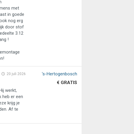
n
emens met
kast in goede
 ook nog erg
jk door stof
edeelte 3.12
ang !
 demontage
en!
's-Hertogenbosch
20 juli 2026
€ GRATIS
ij werkt,
Ik heb er een
e krijg je
en. Af te