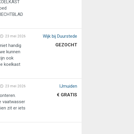
 KOELKAST
goed
NRECHTBLAD
Wijk bij Duurstede
23 mei 2026
GEZOCHT
niet handig
 we kunnen
ijn ook
de koelkast
IJmuiden
23 mei 2026
€ GRATIS
onteren.
De vaatwasser
en zit er iets