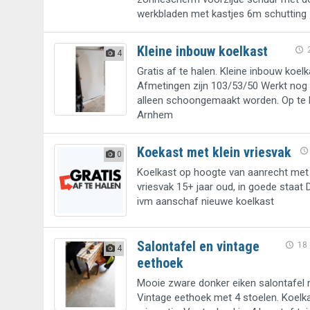
werkbladen met kastjes 6m schutting
Kleine inbouw koelkast
4
Gratis af te halen. Kleine inbouw koelk
Afmetingen zijn 103/53/50 Werkt nog 
alleen schoongemaakt worden. Op te h
Arnhem
Koekast met klein vriesvak
0
Koelkast op hoogte van aanrecht met 
vriesvak 15+ jaar oud, in goede staa
ivm aanschaf nieuwe koelkast
Salontafel en vintage
18
4
eethoek
Mooie zware donker eiken salontafel 
Vintage eethoek met 4 stoelen. Koelk