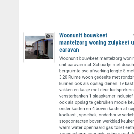
Woonunit bouwkeet
4
mantelzorg woning zuipkeet u
caravan
Woonunit bouwkeet mantelzorg wonin
unit caravan incl. Schuurtje met douc
bergruimte pvc afwerking lengte 8 me
3.20 Ruime woon gedeelte met rondz
kunnen ook als opslag dienen. Tv kast
vakken en kasje met deur luidsprekers
vensterbanken 1 slaapkamer inclusief 
ook als opslag te gebruiken mooie ke
onder kasten en 4 boven kasten afzui
koelkast , spoelbak, onderbouw verlich
stopcontacten boven werkblad keuken
warm water openhaard gas toilet eet
zonnescherm voorzijde schuur met d