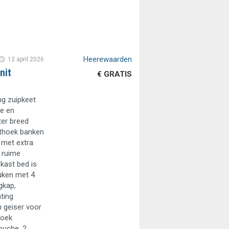
Heerewaarden
12 april 2026
nit
€ GRATIS
g zuipkeet
he en
ter breed
ithoek banken
 met extra
 ruime
kast bed is
uken met 4
gkap,
ting
 geiser voor
hoek
ouche, 2