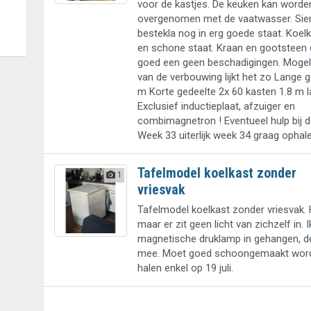
voor de kastjes. De keuken kan worde
overgenomen met de vaatwasser. Si
bestekla nog in erg goede staat. Koel
en schone staat. Kraan en gootsteen
goed een geen beschadigingen. Mogeli
van de verbouwing lijkt het zo Lange g
m Korte gedeelte 2x 60 kasten 1.8 m l
Exclusief inductieplaat, afzuiger en
combimagnetron ! Eventueel hulp bij
Week 33 uiterlijk week 34 graag ophal
Tafelmodel koelkast zonder
1
vriesvak
Tafelmodel koelkast zonder vriesvak. H
maar er zit geen licht van zichzelf in. 
magnetische druklamp in gehangen, dez
mee. Moet goed schoongemaakt word
halen enkel op 19 juli.