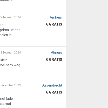
Arnhem
27 februari 2024
€ GRATIS
ast.
prima ..moet
alen in
Almere
3 februari 2024
€ GRATIS
klein
t Doe hem weg
Duivendrecht
 december 2023
€ GRATIS
met lade.
ast met