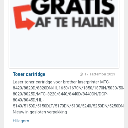
Toner cartridge
17 september 2023
Laser toner cartridge voor brother laserprinter MFC-
8420/8820D/8820DN/HL1650/1670N/1850/1870N/5030/5040
8020/8025D/MFC-8220/8440/8440D/8440DN/DCP-
8040/8045D/HL-
5140/5150D/5150DLT/5170DN/5130/5240/5250DN/5250DNT
Nieuw in gesloten verpakking
Hillegom