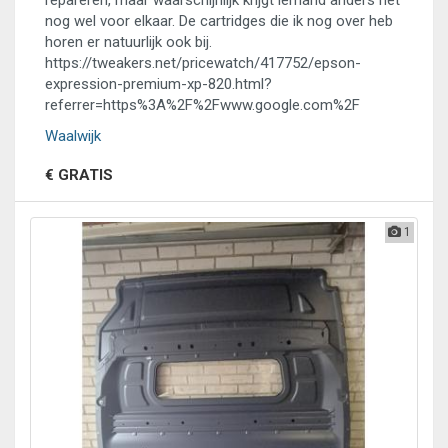
repareren, maar waarschijnlijk krijgt iemand anders het
nog wel voor elkaar. De cartridges die ik nog over heb
horen er natuurlijk ook bij.
https://tweakers.net/pricewatch/417752/epson-
expression-premium-xp-820.html?
referrer=https%3A%2F%2Fwww.google.com%2F
Waalwijk
€ GRATIS
1