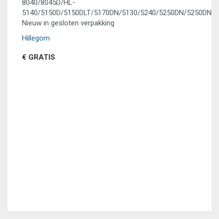
8040/8045D/HL-
5140/5150D/5150DLT/5170DN/5130/5240/5250DN/5250DNT
Nieuw in gesloten verpakking
Hillegom
€ GRATIS