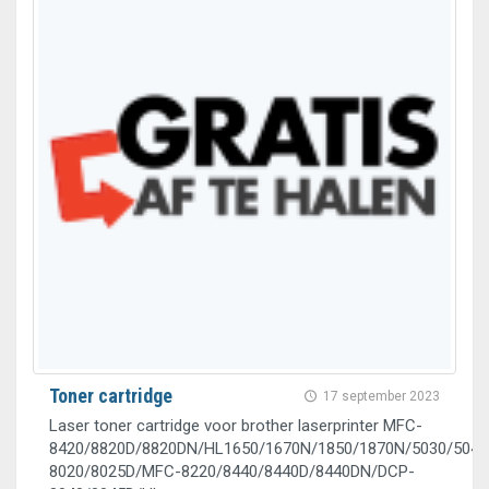
Toner cartridge
17 september 2023
Laser toner cartridge voor brother laserprinter MFC-
8420/8820D/8820DN/HL1650/1670N/1850/1870N/5030/5040
8020/8025D/MFC-8220/8440/8440D/8440DN/DCP-