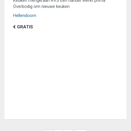
Keuken mengkraan RVS Een handel Werkt prima
Overbodig ivm nieuwe keuken
Hellendoorn
€ GRATIS