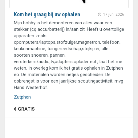
Kom het graag bij uw ophalen
17 juni 2026
Mijn hobby is het demonteren van alles waar een
stekker (cq accu/batterij) in/aan zit. Heeft u overtollige
apparaten zoals
cpomputers/laptops,stofzuiger,magnetron, telefoon,
keukenmachine, tuingereedschap,strijkijzer, alle
soorten snoeren, pannen,
versterkers/audio,tv,adapters,oplader ect., laat het me
weten. In overleg kom ik het gratis ophalen in Zutphen
eo. De materialen worden netjes gescheiden. De
opbrengst is voor een jaarlijkse scoutingactiviteit. mvg
Hans Westerhof.
Zutphen
€ GRATIS