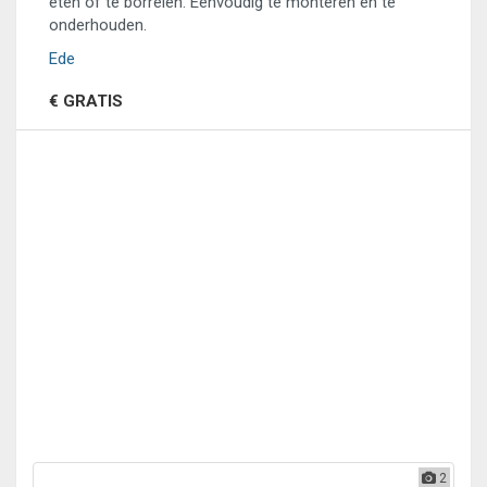
eten of te borrelen. Eenvoudig te monteren en te
onderhouden.
Ede
€ GRATIS
2