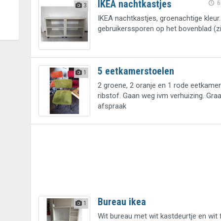
IKEA nachtkastjes
6
3
IKEA nachtkastjes, groenachtige kleur
gebruikerssporen op het bovenblad (zi
5 eetkamerstoelen
1
2 groene, 2 oranje en 1 rode eetkame
ribstof. Gaan weg ivm verhuizing. Graa
afspraak
Bureau ikea
1
Wit bureau met wit kastdeurtje en wit f