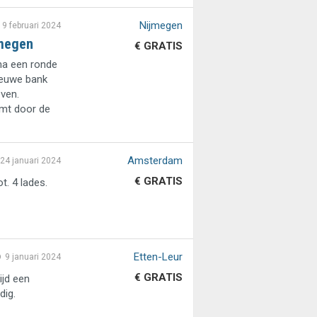
Nijmegen
9 februari 2024
jmegen
€ GRATIS
ma een ronde
ieuwe bank
even.
mt door de
Amsterdam
24 januari 2024
€ GRATIS
t. 4 lades.
Etten-Leur
9 januari 2024
€ GRATIS
ijd een
dig.