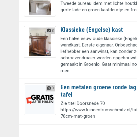
Tweede bureau idem met lichte houtkl
grote lade en groen kastdeurtje en fro
Klassieke (Engelse) kast
3
Een halve eeuw oude klassieke (Engel
wandkast. Eerste eigenaar. Onbeschad
liefhebber een aanwinst, kan zonder 
schroevendraaier worden opgebouwd. 
gemaakt in Groenlo. Gaat minimaal n
mee.
Een metalen groene ronde lag
0
tafel
Zie titel Doorsnede 70
https://www.tuincentrumschmitz.nl/ta
70cm-mat-groen