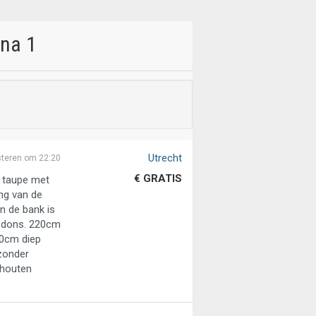
ina 1
Utrecht
steren om 22:20
€ GRATIS
n taupe met
ing van de
n de bank is
t dons. 220cm
10cm diep
 zonder
 houten