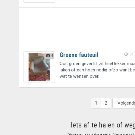
Groene fauteuil
31
4
Ooit groen geverfd, zit heel lekker ma
laken of een hoes nodig ofzo want bek
wat te wensen over.
1
2
Volgend
Iets af te halen of we