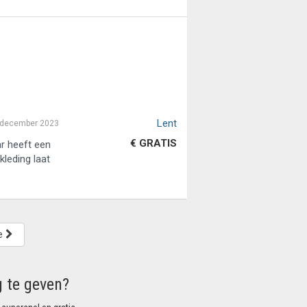
Lent
 december 2023
€ GRATIS
ar heeft een
leding laat
e
g te geven?