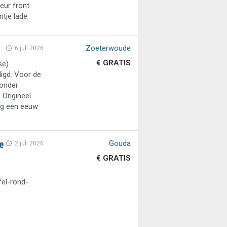
eur front
ntje lade
Zoeterwoude
6 juli 2026
€ GRATIS
se)
igd. Voor de
zonder
Origineel
og een eeuw
e
Gouda
2 juli 2026
€ GRATIS
fel-rond-