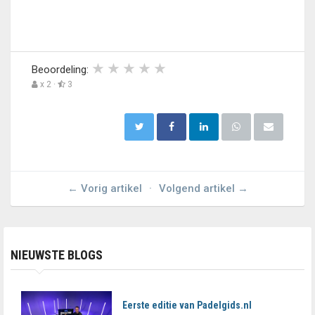
Beoordeling:
x 2 ·
3
← Vorig artikel
·
Volgend artikel →
NIEUWSTE BLOGS
Eerste editie van Padelgids.nl