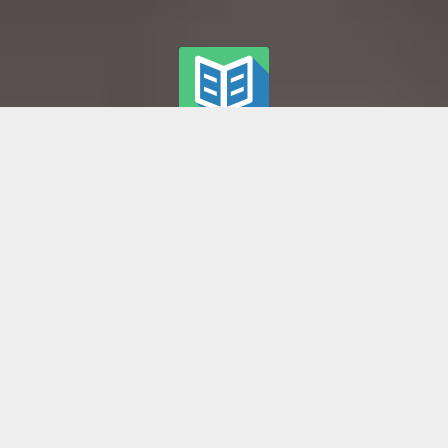
GRATIS MARKTPLAATS MET SPULLEN
De gratis marktplaats die gratis spullen heeft? Dat is Gratisaftehalen.nl!
Dagelijks vinden duizenden bezoekers onze site en bieden ze hun
overtollige spullen aan. Allemaal gratis.
TWEEDEHANDS MAAR OOK ZO GOED ALS NIEUW
Niet alles is oud en versleten. De goederen die hier worden aangeboden
zijn nog prima bruikbaar. Hergebruik is goed. Weggooien is zonde.