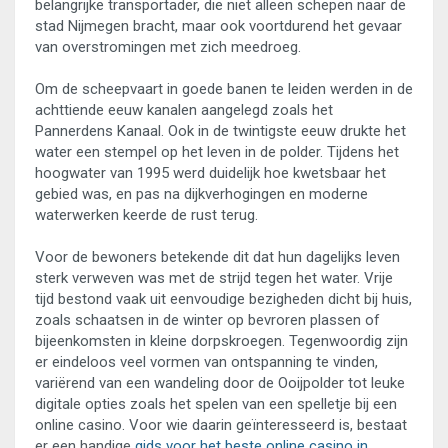
belangrijke transportader, die niet alleen schepen naar de
stad Nijmegen bracht, maar ook voortdurend het gevaar
van overstromingen met zich meedroeg.
Om de scheepvaart in goede banen te leiden werden in de
achttiende eeuw kanalen aangelegd zoals het
Pannerdens Kanaal. Ook in de twintigste eeuw drukte het
water een stempel op het leven in de polder. Tijdens het
hoogwater van 1995 werd duidelijk hoe kwetsbaar het
gebied was, en pas na dijkverhogingen en moderne
waterwerken keerde de rust terug.
Voor de bewoners betekende dit dat hun dagelijks leven
sterk verweven was met de strijd tegen het water. Vrije
tijd bestond vaak uit eenvoudige bezigheden dicht bij huis,
zoals schaatsen in de winter op bevroren plassen of
bijeenkomsten in kleine dorpskroegen. Tegenwoordig zijn
er eindeloos veel vormen van ontspanning te vinden,
variërend van een wandeling door de Ooijpolder tot leuke
digitale opties zoals het spelen van een spelletje bij een
online casino. Voor wie daarin geïnteresseerd is, bestaat
er een handige
gids voor het beste online casino in